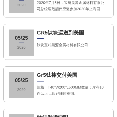
2020年7月8日，宝鸡晨源金属材料有限公
2020
司总经理范韶伟应邀参加2020年上海国际
3D打印增材制造展览会TCT。什么是TCT
增材制造展 TCT在全球为数字化制造领域
提供垂直行业的行业分析、商业资讯和展
GR5钛块运送到美国
览服务，目前业务横跨北美、欧洲和亚
05/25
洲，TCT的使命旨在推进设计制造一体化
钛块宝鸡晨源金属材料有限公司
进程（Design-to-Manufacturing Inno
2020
Gr5钛棒交付美国
05/25
规格：T40*W200*L500MM数量：库存10
2020
件以上 ...欢迎随时垂询。